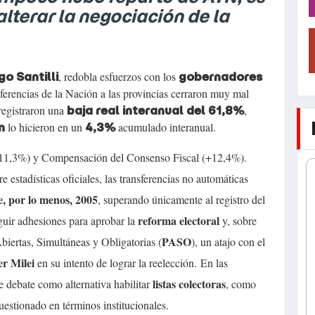
alterar la negociación de la
, redobla esfuerzos con los
go Santilli
gobernadores
sferencias de la Nación a las provincias cerraron muy mal
registraron una
,
baja real interanual del 61,8%
lo hicieron en un
acumulado interanual.
ón
4,3%
+11,3%) y Compensación del Consenso Fiscal (+12,4%).
e estadísticas oficiales, las transferencias no automáticas
e, por lo menos, 2005
, superando únicamente al registro del
reforma electoral
uir adhesiones para aprobar la
y, sobre
PASO
biertas, Simultáneas y Obligatorias (
), un atajo con el
er Milei
en su intento de lograr la reelección.
En las
listas colectoras
e debate como alternativa habilitar
, como
estionado en términos institucionales.