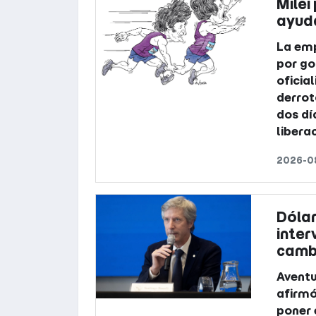
Milei 
ayud
La emp
por go
oficia
derrot
dos dí
libera
2026-08
Dólar
inter
camb
Aventu
afirmó
poner 