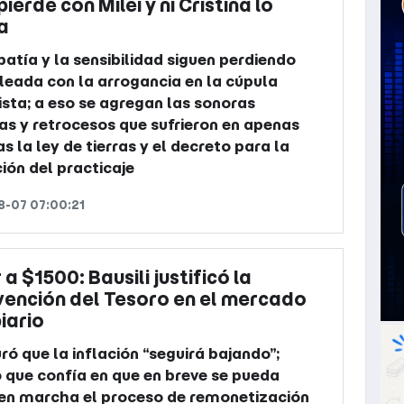
pierde con Milei y ni Cristina lo
a
atía y la sensibilidad siguen perdiendo
leada con la arrogancia en la cúpula
lista; a eso se agregan las sonoras
as y retrocesos que sufrieron en apenas
as la ley de tierras y el decreto para la
ción del practicaje
-07 07:00:21
 a $1500: Bausili justificó la
vención del Tesoro en el mercado
iario
ró que la inflación “seguirá bajando”;
 que confía en que en breve se pueda
en marcha el proceso de remonetización