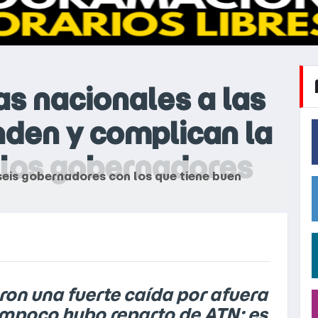
as nacionales a las
nden y complican la
 los gobernadores
seis gobernadores con los que tiene buen
aron una fuerte caída por afuera
tampoco hubo reparto de ATN; es