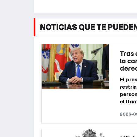
NOTICIAS QUE TE PUEDE
Tras 
la ca
derec
El pre
restrin
person
el lla
2026-08