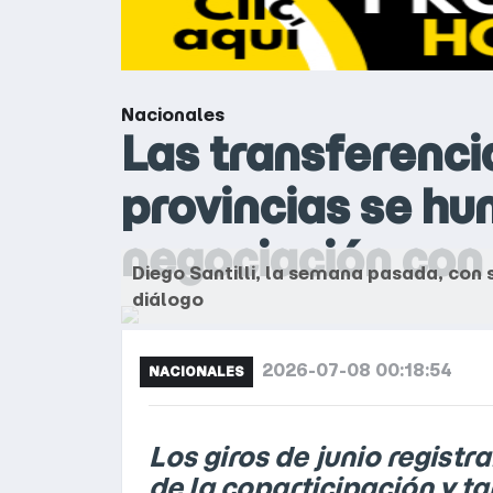
Nacionales
Las transferenci
provincias se hu
negociación con
Diego Santilli, la semana pasada, con 
diálogo
2026-07-08 00:18:54
NACIONALES
Los giros de junio registr
de la coparticipación y 